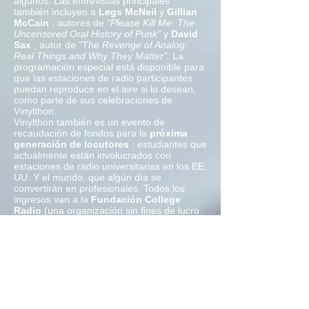
algunos. Las entrevistas principales
también incluyen a
Legs McNeil
y
Gillian
McCain
, autores de
"Please Kill Me: The
Uncensored Oral History of Punk"
y
David
Sax
, autor de
"The Revenge of Analog:
Real Things and Why They Matter".
La
programación especial está disponible para
que las estaciones de radio participantes
puedan reproducir en el aire si lo desean,
como parte de sus celebraciones de
Vinylthon.
Vinylthon también es un evento de
recaudación de fondos para la
próxima
generación de locutores
: estudiantes que
actualmente están involucrados con
estaciones de radio universitarias en los EE.
UU. Y el mundo, que algún día se
convertirán en profesionales. Todos los
ingresos van a la
Fundación College
Radio
(una organización sin fines de lucro
totalmente voluntaria) que organiza el
Vinylthon con el fin de otorgar subvenciones
a las estaciones de radio universitarias para
que
permanezcan en el aire
mediante la
compra y reparación de equipos muy
necesarios.
Invitamos a todas las estaciones de radio,