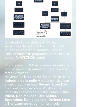
El sábado 13 de abril de 2019, las
estaciones de radio de los EE. UU. Y el
mundo celebrarán el formato único del
vinilo al transmitir programas de vinilo solo
para el
VINYLTHON
anual
.
El año pasado, 100 estaciones de radio de
todo el mundo se reunieron para nuestro
tercer Vinylthon.
Vinylthon es la
celebración
del vinilo de
la
industria de
la
radio
y el día coincide con
el celebrado y exitoso
Record Store Day
.
En los últimos tres años, Vinylthon ha
obtenido el apoyo de artistas como
Judas
Priest, Don McLean, Dee Snider,
Sevendust, Daniel Lanois, Darlene Love
y
The Lumineers,
por nombrar solo