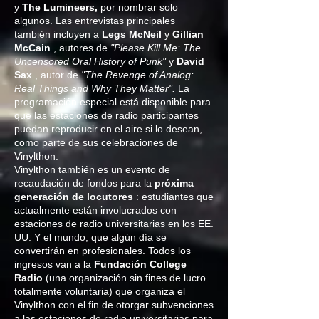
y
The Lumineers,
por nombrar solo
algunos. Las entrevistas principales
también incluyen a
Legs McNeil
y
Gillian
McCain
, autores de
"Please Kill Me: The
Uncensored Oral History of Punk"
y
David
Sax
, autor de
"The Revenge of Analog:
Real Things and Why They Matter".
La
programación especial está disponible para
que las estaciones de radio participantes
puedan reproducir en el aire si lo desean,
como parte de sus celebraciones de
Vinylthon.
Vinylthon también es un evento de
recaudación de fondos para la
próxima
generación de locutores
: estudiantes que
actualmente están involucrados con
estaciones de radio universitarias en los EE.
UU. Y el mundo, que algún día se
convertirán en profesionales. Todos los
ingresos van a la
Fundación College
Radio
(una organización sin fines de lucro
totalmente voluntaria) que organiza el
Vinylthon con el fin de otorgar subvenciones
a las estaciones de radio universitarias para